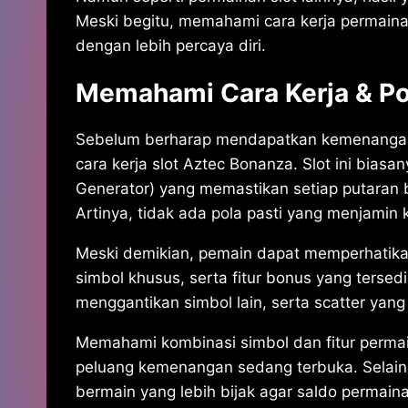
Meski begitu, memahami cara kerja permai
dengan lebih percaya diri.
Memahami Cara Kerja & Po
Sebelum berharap mendapatkan kemenangan
cara kerja slot Aztec Bonanza. Slot ini b
Generator) yang memastikan setiap putaran b
Artinya, tidak ada pola pasti yang menjamin
Meski demikian, pemain dapat memperhatikan
simbol khusus, serta fitur bonus yang tersed
menggantikan simbol lain, serta scatter yang 
Memahami kombinasi simbol dan fitur perm
peluang kemenangan sedang terbuka. Selain 
bermain yang lebih bijak agar saldo permaina