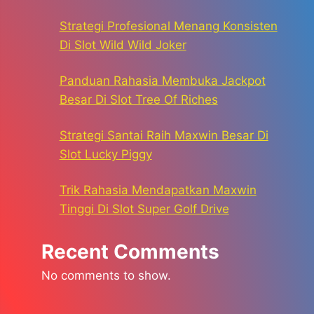
Strategi Profesional Menang Konsisten
Di Slot Wild Wild Joker
Panduan Rahasia Membuka Jackpot
Besar Di Slot Tree Of Riches
Strategi Santai Raih Maxwin Besar Di
Slot Lucky Piggy
Trik Rahasia Mendapatkan Maxwin
Tinggi Di Slot Super Golf Drive
Recent Comments
No comments to show.