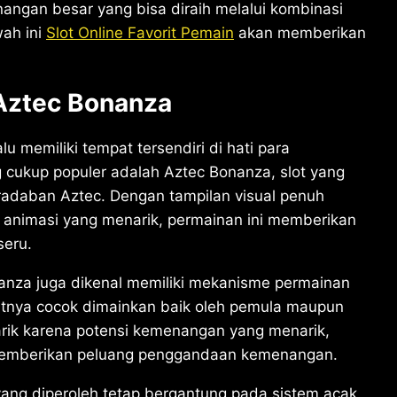
angan besar yang bisa diraih melalui kombinasi
wah ini
Slot Online Favorit Pemain
akan memberikan
 Aztec Bonanza
 memiliki tempat tersendiri di hati para
 cukup populer adalah Aztec Bonanza, slot yang
adaban Aztec. Dengan tampilan visual penuh
k animasi yang menarik, permainan ini memberikan
seru.
anza juga dikenal memiliki mekanisme permainan
atnya cocok dimainkan baik oleh pemula maupun
rik karena potensi kemenangan yang menarik,
n memberikan peluang penggandaan kemenangan.
 yang diperoleh tetap bergantung pada sistem acak.