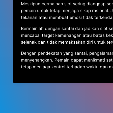
Meskipun permainan slot sering dianggap se
pemain untuk tetap menjaga sikap rasional.
tekanan atau membuat emosi tidak terkendal
Bermainlah dengan santai dan jadikan slot s
mencapai target kemenangan atau batas keka
sejenak dan tidak memaksakan diri untuk ter
Dengan pendekatan yang santai, pengalam
menyenangkan. Pemain dapat menikmati setia
tetap menjaga kontrol terhadap waktu dan m