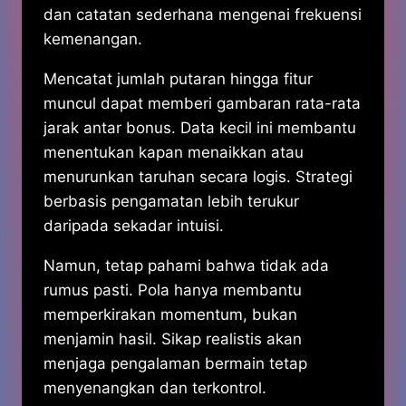
dan catatan sederhana mengenai frekuensi
kemenangan.
Mencatat jumlah putaran hingga fitur
muncul dapat memberi gambaran rata-rata
jarak antar bonus. Data kecil ini membantu
menentukan kapan menaikkan atau
menurunkan taruhan secara logis. Strategi
berbasis pengamatan lebih terukur
daripada sekadar intuisi.
Namun, tetap pahami bahwa tidak ada
rumus pasti. Pola hanya membantu
memperkirakan momentum, bukan
menjamin hasil. Sikap realistis akan
menjaga pengalaman bermain tetap
menyenangkan dan terkontrol.