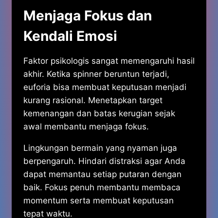
Menjaga Fokus dan
Kendali Emosi
Faktor psikologis sangat memengaruhi hasil
akhir. Ketika spinner beruntun terjadi,
euforia bisa membuat keputusan menjadi
kurang rasional. Menetapkan target
kemenangan dan batas kerugian sejak
awal membantu menjaga fokus.
Lingkungan bermain yang nyaman juga
berpengaruh. Hindari distraksi agar Anda
dapat memantau setiap putaran dengan
baik. Fokus penuh membantu membaca
momentum serta membuat keputusan
tepat waktu.