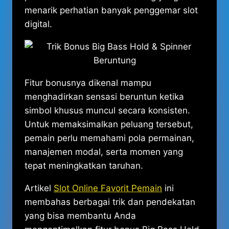
menarik perhatian banyak penggemar slot
digital.
Fitur bonusnya dikenal mampu
menghadirkan sensasi beruntun ketika
simbol khusus muncul secara konsisten.
Untuk memaksimalkan peluang tersebut,
pemain perlu memahami pola permainan,
manajemen modal, serta momen yang
tepat meningkatkan taruhan.
Artikel
Slot Online Favorit Pemain
ini
membahas berbagai trik dan pendekatan
yang bisa membantu Anda