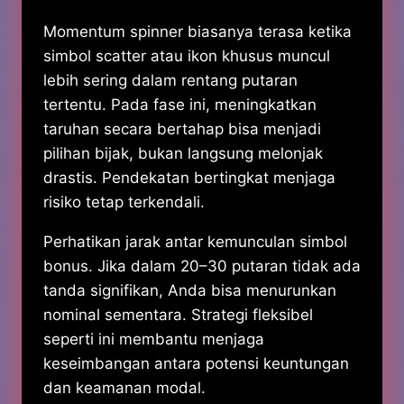
Momentum spinner biasanya terasa ketika
simbol scatter atau ikon khusus muncul
lebih sering dalam rentang putaran
tertentu. Pada fase ini, meningkatkan
taruhan secara bertahap bisa menjadi
pilihan bijak, bukan langsung melonjak
drastis. Pendekatan bertingkat menjaga
risiko tetap terkendali.
Perhatikan jarak antar kemunculan simbol
bonus. Jika dalam 20–30 putaran tidak ada
tanda signifikan, Anda bisa menurunkan
nominal sementara. Strategi fleksibel
seperti ini membantu menjaga
keseimbangan antara potensi keuntungan
dan keamanan modal.