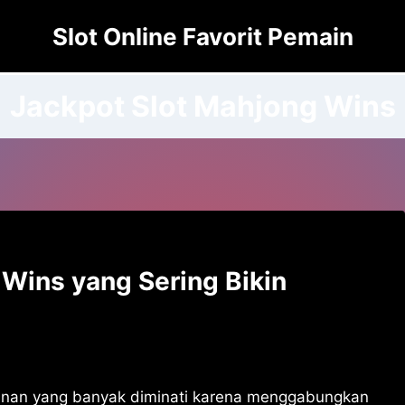
Slot Online Favorit Pemain
Jackpot Slot Mahjong Wins
 Wins yang Sering Bikin
ainan yang banyak diminati karena menggabungkan