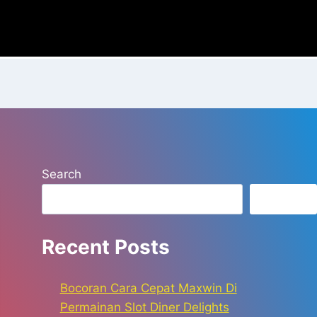
Search
Search
Recent Posts
Bocoran Cara Cepat Maxwin Di
Permainan Slot Diner Delights