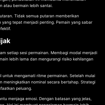
 atau bermain lebih santai.
putaran. Tidak semua putaran memberikan
 yang tepat menjadi penting. Pemain yang sabar
ektif.
jak
lam setiap sesi permainan. Membagi modal menjadi
in lebih lama dan mengurangi risiko kehilangan
 untuk mengamati ritme permainan. Setelah mulai
 meningkatkan nominal secara bertahap. Strategi
faatkan peluang.
ntu menjaga emosi. Dengan batasan yang jelas,
an. Hal ini membuat pengalaman bermain lebih