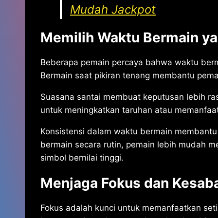
Mudah Jackpot
Memilih Waktu Bermain ya
Beberapa pemain percaya bahwa waktu berm
Bermain saat pikiran tenang membantu pemai
Suasana santai membuat keputusan lebih ra
untuk meningkatkan taruhan atau memanfaatka
Konsistensi dalam waktu bermain membantu
bermain secara rutin, pemain lebih mudah 
simbol bernilai tinggi.
Menjaga Fokus dan Kesab
Fokus adalah kunci untuk memanfaatkan set