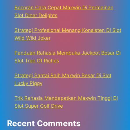
Bocoran Cara Cepat Maxwin Di Permainan
Slot Diner Delights
Strategi Profesional Menang Konsisten Di Slot
Wild Wild Joker
Panduan Rahasia Membuka Jackpot Besar Di
Slot Tree Of Riches
Strategi Santai Raih Maxwin Besar Di Slot
Lucky Piggy
Trik Rahasia Mendapatkan Maxwin Tinggi Di
Slot Super Golf Drive
Recent Comments