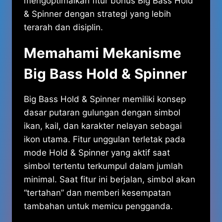
mengoptimalkan fitur bonus Big Bass Hold
& Spinner dengan strategi yang lebih
terarah dan disiplin.
Memahami Mekanisme
Big Bass Hold & Spinner
Big Bass Hold & Spinner memiliki konsep
dasar putaran gulungan dengan simbol
ikan, kail, dan karakter nelayan sebagai
ikon utama. Fitur unggulan terletak pada
mode Hold & Spinner yang aktif saat
simbol tertentu terkumpul dalam jumlah
minimal. Saat fitur ini berjalan, simbol akan
“tertahan” dan memberi kesempatan
tambahan untuk memicu pengganda.