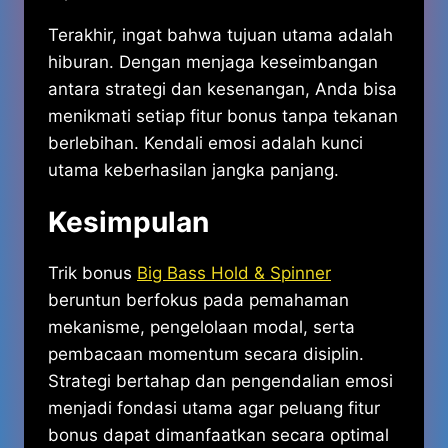
Terakhir, ingat bahwa tujuan utama adalah
hiburan. Dengan menjaga keseimbangan
antara strategi dan kesenangan, Anda bisa
menikmati setiap fitur bonus tanpa tekanan
berlebihan. Kendali emosi adalah kunci
utama keberhasilan jangka panjang.
Kesimpulan
Trik bonus
Big Bass Hold & Spinner
beruntun berfokus pada pemahaman
mekanisme, pengelolaan modal, serta
pembacaan momentum secara disiplin.
Strategi bertahap dan pengendalian emosi
menjadi fondasi utama agar peluang fitur
bonus dapat dimanfaatkan secara optimal