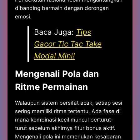
dibanding bermain dengan dorongan
emosi.
Baca Juga:
Tips
Gacor Tic Tac Take
Modal Mini!
Mengenali Pola dan
Ritme Permainan
Walaupun sistem bersifat acak, setiap sesi
sering memiliki ritme tertentu. Ada fase di
mana kombinasi kecil muncul berturut-
turut sebelum akhirnya fitur bonus aktif.
Mengenali pola ini memerlukan kesabaran