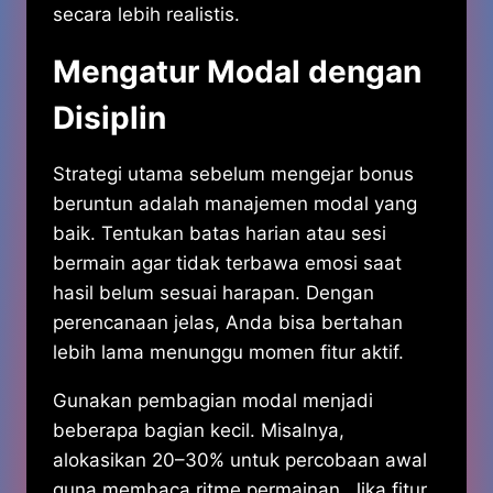
secara lebih realistis.
Mengatur Modal dengan
Disiplin
Strategi utama sebelum mengejar bonus
beruntun adalah manajemen modal yang
baik. Tentukan batas harian atau sesi
bermain agar tidak terbawa emosi saat
hasil belum sesuai harapan. Dengan
perencanaan jelas, Anda bisa bertahan
lebih lama menunggu momen fitur aktif.
Gunakan pembagian modal menjadi
beberapa bagian kecil. Misalnya,
alokasikan 20–30% untuk percobaan awal
guna membaca ritme permainan. Jika fitur