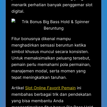
menarik perhatian banyak penggemar slot
digital.
Fitur bonusnya dikenal mampu
menghadirkan sensasi beruntun ketika
simbol khusus muncul secara konsisten.
Untuk memaksimalkan peluang tersebut,
pemain perlu memahami pola permainan,
manajemen modal, serta momen yang
tepat meningkatkan taruhan.
Artikel
Slot Online Favorit Pemain
ini
membahas berbagai trik dan pendekatan
yang bisa membantu Anda