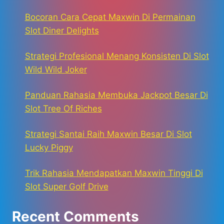
Bocoran Cara Cepat Maxwin Di Permainan
Slot Diner Delights
Strategi Profesional Menang Konsisten Di Slot
Wild Wild Joker
Panduan Rahasia Membuka Jackpot Besar Di
Slot Tree Of Riches
Strategi Santai Raih Maxwin Besar Di Slot
Lucky Piggy
Trik Rahasia Mendapatkan Maxwin Tinggi Di
Slot Super Golf Drive
Recent Comments