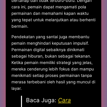
bertahap dan tidak terburu-buru. Dengan
cara ini, pemain dapat mengamati pola
permainan dan memahami kapan waktu
yang tepat untuk melanjutkan atau berhenti
bermain.
Pendekatan yang santai juga membantu
pemain menghindari keputusan impulsif.
Permainan digital sebaiknya dinikmati
sebagai hiburan, bukan sebagai tekanan.
Ketika pemain memiliki strategi yang jelas,
mereka cenderung lebih fokus dan mampu
menikmati setiap proses permainan tanpa
merasa terbebani oleh hasil yang muncul di
layar.
Baca Juga:
Cara