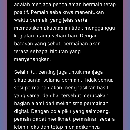
adalah menjaga pengalaman bermain tetap
positif. Pemain sebaiknya menentukan
waktu bermain yang jelas serta
memastikan aktivitas ini tidak mengganggu
kegiatan utama sehari-hari. Dengan
batasan yang sehat, permainan akan
terasa sebagai hiburan yang
menyenangkan.
Selain itu, penting juga untuk menjaga
sikap santai selama bermain. Tidak semua
sesi permainan akan menghasilkan hasil
yang sama, dan hal tersebut merupakan
bagian alami dari mekanisme permainan
digital. Dengan pola pikir yang seimbang,
pemain dapat menikmati permainan secara
lebih rileks dan tetap menjadikannya