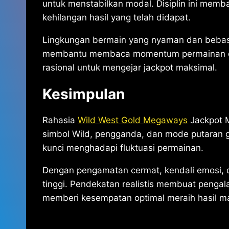
untuk menstabilkan modal. Disiplin ini memb
kehilangan hasil yang telah didapat.
Lingkungan bermain yang nyaman dan bebas
membantu membaca momentum permainan de
rasional untuk mengejar jackpot maksimal.
Kesimpulan
Rahasia
Wild West Gold Megaways
Jackpot 
simbol Wild, pengganda, dan mode putaran gr
kunci menghadapi fluktuasi permainan.
Dengan pengamatan cermat, kendali emosi, da
tinggi. Pendekatan realistis membuat penga
memberi kesempatan optimal meraih hasil m