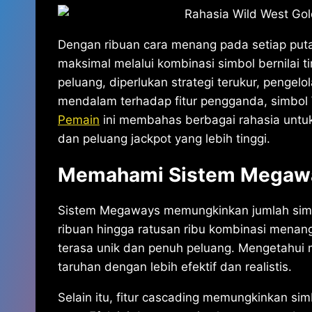
Dengan ribuan cara menang pada setiap puta
maksimal melalui kombinasi simbol bernilai 
peluang, diperlukan strategi terukur, pengel
mendalam terhadap fitur pengganda, simbol W
Pemain
ini membahas berbagai rahasia untu
dan peluang jackpot yang lebih tinggi.
Memahami Sistem Megaway
Sistem Megaways memungkinkan jumlah simbo
ribuan hingga ratusan ribu kombinasi menang.
terasa unik dan penuh peluang. Mengetahu
taruhan dengan lebih efektif dan realistis.
Selain itu, fitur cascading memungkinkan sim