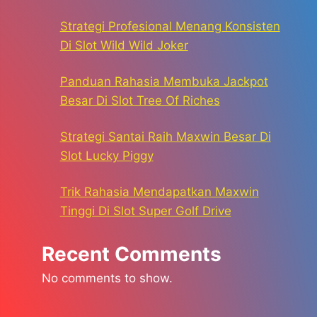
Strategi Profesional Menang Konsisten
Di Slot Wild Wild Joker
Panduan Rahasia Membuka Jackpot
Besar Di Slot Tree Of Riches
Strategi Santai Raih Maxwin Besar Di
Slot Lucky Piggy
Trik Rahasia Mendapatkan Maxwin
Tinggi Di Slot Super Golf Drive
Recent Comments
No comments to show.