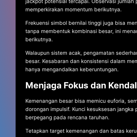
jackpot potensial tercapai. Observasi jumlah
memperkirakan momentum berikutnya.
Frekuensi simbol bernilai tinggi juga bisa men
tanpa membentuk kombinasi besar, ini mena
berikutnya.
Walaupun sistem acak, pengamatan sederha
besar. Kesabaran dan konsistensi dalam mem
hanya mengandalkan keberuntungan.
Menjaga Fokus dan Kendal
Kemenangan besar bisa memicu euforia, sem
dorongan impulsif. Kunci kesuksesan jangka
berpegang pada rencana taruhan.
Tetapkan target kemenangan dan batas kerugia