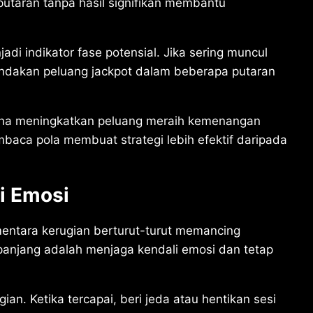
 putaran tanpa hasil signifikan membantu
jadi indikator fase potensial. Jika sering muncul
ndakan peluang jackpot dalam beberapa putaran
na meningkatkan peluang meraih kemenangan
baca pola membuat strategi lebih efektif daripada
i Emosi
entara kerugian berturut-turut memancing
 panjang adalah menjaga kendali emosi dan tetap
n. Ketika tercapai, beri jeda atau hentikan sesi