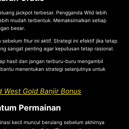
luang jackpot terbesar. Pengganda Wild lebih
 lebih mudah terbentuk. Memaksimalkan setiap
ngan besar.
lum fitur ini aktif. Strategi ini efektif jika tetap
ang sangat penting agar keputusan tetap rasional.
tiap hasil dan jangan terburu-buru mengambil
bantu menentukan strategi selanjutnya untuk
d West Gold Banjir Bonus
tum Permainan
inasi kecil muncul berulang sebelum akhirnya