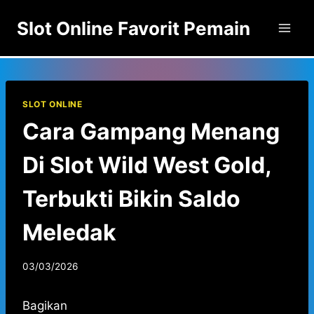
Skip
Slot Online Favorit Pemain
to
content
SLOT ONLINE
Cara Gampang Menang
Di Slot Wild West Gold,
Terbukti Bikin Saldo
Meledak
03/03/2026
Bagikan