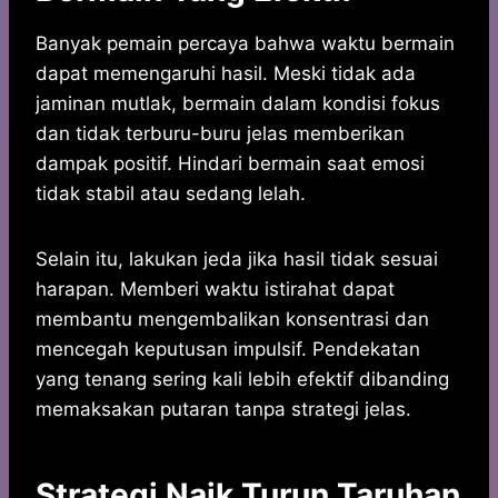
Banyak pemain percaya bahwa waktu bermain
dapat memengaruhi hasil. Meski tidak ada
jaminan mutlak, bermain dalam kondisi fokus
dan tidak terburu-buru jelas memberikan
dampak positif. Hindari bermain saat emosi
tidak stabil atau sedang lelah.
Selain itu, lakukan jeda jika hasil tidak sesuai
harapan. Memberi waktu istirahat dapat
membantu mengembalikan konsentrasi dan
mencegah keputusan impulsif. Pendekatan
yang tenang sering kali lebih efektif dibanding
memaksakan putaran tanpa strategi jelas.
Strategi Naik Turun Taruhan