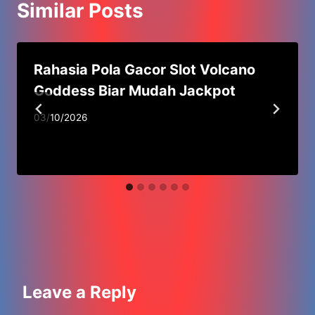
Similar Posts
Rahasia Pola Gacor Slot Volcano
Goddess Biar Mudah Jackpot
03/10/2026
Leave a Reply