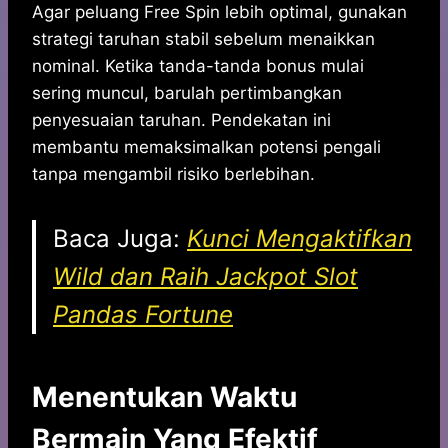
Agar peluang Free Spin lebih optimal, gunakan
strategi taruhan stabil sebelum menaikkan
nominal. Ketika tanda-tanda bonus mulai
sering muncul, barulah pertimbangkan
penyesuaian taruhan. Pendekatan ini
membantu memaksimalkan potensi pengali
tanpa mengambil risiko berlebihan.
Baca Juga:
Kunci Mengaktifkan
Wild dan Raih Jackpot Slot
Pandas Fortune
Menentukan Waktu
Bermain Yang Efektif