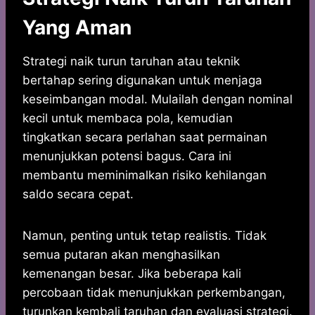
Yang Aman
Strategi naik turun taruhan atau teknik
bertahap sering digunakan untuk menjaga
keseimbangan modal. Mulailah dengan nominal
kecil untuk membaca pola, kemudian
tingkatkan secara perlahan saat permainan
menunjukkan potensi bagus. Cara ini
membantu meminimalkan risiko kehilangan
saldo secara cepat.
Namun, penting untuk tetap realistis. Tidak
semua putaran akan menghasilkan
kemenangan besar. Jika beberapa kali
percobaan tidak menunjukkan perkembangan,
turunkan kembali taruhan dan evaluasi strategi.