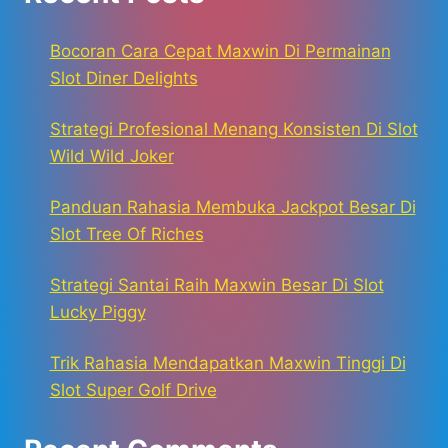
Bocoran Cara Cepat Maxwin Di Permainan
Slot Diner Delights
Strategi Profesional Menang Konsisten Di Slot
Wild Wild Joker
Panduan Rahasia Membuka Jackpot Besar Di
Slot Tree Of Riches
Strategi Santai Raih Maxwin Besar Di Slot
Lucky Piggy
Trik Rahasia Mendapatkan Maxwin Tinggi Di
Slot Super Golf Drive