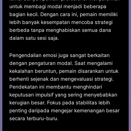
untuk membagi modal menjadi beberapa
bagian kecil. Dengan cara ini, pemain memiliki
lebih banyak kesempatan mencoba strategi
berbeda tanpa menghabiskan semua dana
dalam satu sesi saja.
Pengendalian emosi juga sangat berkaitan
dengan pengaturan modal. Saat mengalami
kekalahan beruntun, pemain disarankan untuk
berhenti sejenak dan mengevaluasi strategi.
Pendekatan ini membantu menghindari
keputusan impulsif yang sering menyebabkan
kerugian besar. Fokus pada stabilitas lebih
penting daripada mengejar kemenangan besar
secara terburu-buru.