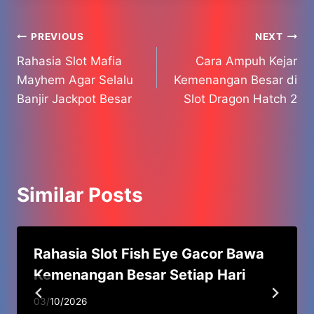
Post
PREVIOUS
NEXT
Rahasia Slot Mafia
Cara Ampuh Kejar
navigation
Mayhem Agar Selalu
Kemenangan Besar di
Banjir Jackpot Besar
Slot Dragon Hatch 2
Similar Posts
Rahasia Slot Fish Eye Gacor Bawa
Kemenangan Besar Setiap Hari
03/10/2026