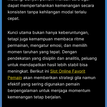
dapat mempertahankan kemenangan secara
konsisten tanpa kehilangan modal terlalu
cepat.
Kunci utama bukan hanya keberuntungan,
tetapi juga kemampuan membaca ritme
permainan, mengatur emosi, dan memilih
momen taruhan yang tepat. Dengan
pendekatan yang disiplin dan analitis, peluang
untuk mendapatkan hasil lebih stabil bisa
meningkat. Berikut ini
Slot Online Favorit
Pemain
akan memberikan strategi gila namun
efektif yang sering digunakan pemain
berpengalaman untuk menjaga momentum
kemenangan tetap berjalan.