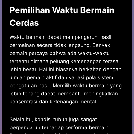
Pemilihan Waktu Bermain
Cerdas
Waktu bermain dapat mempengaruhi hasil
permainan secara tidak langsung. Banyak
pemain percaya bahwa ada waktu-waktu
tertentu dimana peluang kemenangan terasa
lebih besar. Hal ini biasanya berkaitan dengan
jumlah pemain aktif dan variasi pola sistem
pengaturan hasil. Memilih waktu bermain yang
lebih tenang dapat membantu meningkatkan
konsentrasi dan ketenangan mental.
Selain itu, kondisi tubuh juga sangat
berpengaruh terhadap performa bermain.