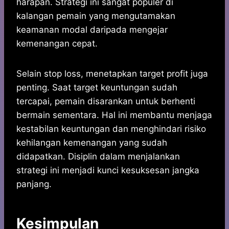
harapan. Strategi ini sangat populer di
kalangan pemain yang mengutamakan
keamanan modal daripada mengejar
kemenangan cepat.
Selain stop loss, menetapkan target profit juga
penting. Saat target keuntungan sudah
tercapai, pemain disarankan untuk berhenti
bermain sementara. Hal ini membantu menjaga
kestabilan keuntungan dan menghindari risiko
kehilangan kemenangan yang sudah
didapatkan. Disiplin dalam menjalankan
strategi ini menjadi kunci kesuksesan jangka
panjang.
Kesimpulan