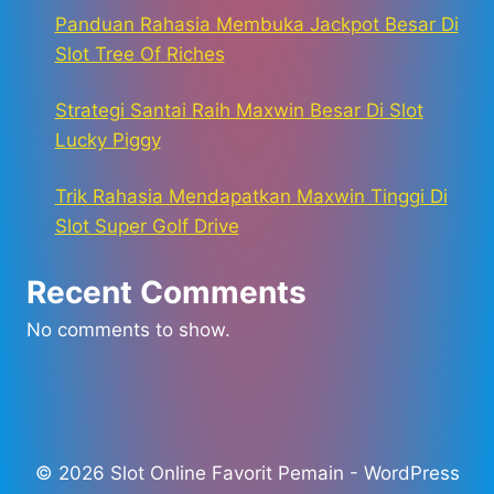
Panduan Rahasia Membuka Jackpot Besar Di
Slot Tree Of Riches
Strategi Santai Raih Maxwin Besar Di Slot
Lucky Piggy
Trik Rahasia Mendapatkan Maxwin Tinggi Di
Slot Super Golf Drive
Recent Comments
No comments to show.
© 2026 Slot Online Favorit Pemain - WordPress