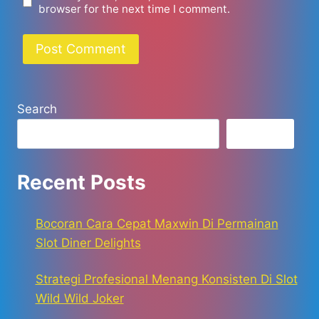
browser for the next time I comment.
Search
Search
Recent Posts
Bocoran Cara Cepat Maxwin Di Permainan
Slot Diner Delights
Strategi Profesional Menang Konsisten Di Slot
Wild Wild Joker