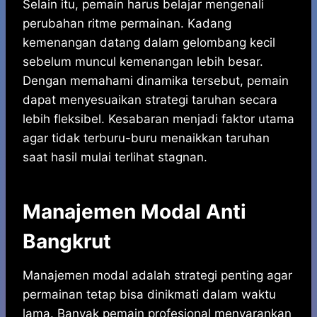
Selain itu, pemain harus belajar mengenali
perubahan ritme permainan. Kadang
kemenangan datang dalam gelombang kecil
sebelum muncul kemenangan lebih besar.
Dengan memahami dinamika tersebut, pemain
dapat menyesuaikan strategi taruhan secara
lebih fleksibel. Kesabaran menjadi faktor utama
agar tidak terburu-buru menaikkan taruhan
saat hasil mulai terlihat stagnan.
Manajemen Modal Anti
Bangkrut
Manajemen modal adalah strategi penting agar
permainan tetap bisa dinikmati dalam waktu
lama. Banyak pemain profesional menyarankan