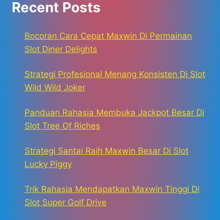
Recent Posts
Bocoran Cara Cepat Maxwin Di Permainan
Slot Diner Delights
Strategi Profesional Menang Konsisten Di Slot
Wild Wild Joker
Panduan Rahasia Membuka Jackpot Besar Di
Slot Tree Of Riches
Strategi Santai Raih Maxwin Besar Di Slot
Lucky Piggy
Trik Rahasia Mendapatkan Maxwin Tinggi Di
Slot Super Golf Drive