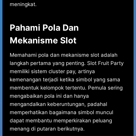
meningkat.
Pahami Pola Dan
Mekanisme Slot
Memahami pola dan mekanisme slot adalah
langkah pertama yang penting. Slot Fruit Party
memiliki sistem cluster pay, artinya
kemenangan terjadi ketika simbol yang sama
membentuk kelompok tertentu. Pemula sering
mengabaikan pola ini dan hanya
mengandalkan keberuntungan, padahal
memperhatikan bagaimana simbol muncul
dapat membantu memperkirakan peluang
menang di putaran berikutnya.