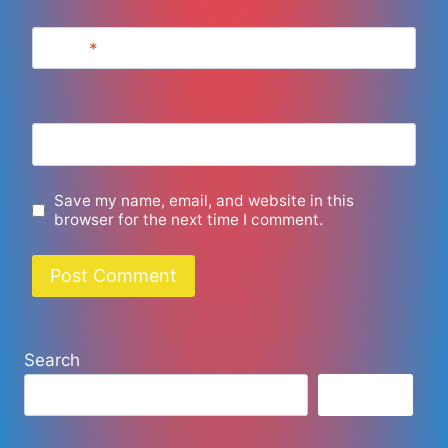
Email
*
Website
Save my name, email, and website in this
browser for the next time I comment.
Search
Search