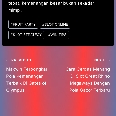
tepat, kemenangan besar bukan sekadar
mimpi.
Post
#
FRUIT PARTY
#
SLOT ONLINE
Tags:
#
SLOT STRATEGY
#
WIN TIPS
Post
PREVIOUS
NEXT
Maxwin Terbongkar!
Cara Cerdas Menang
navigation
Pola Kemenangan
Di Slot Great Rhino
Terbaik Di Gates of
Megaways Dengan
Olympus
Pola Gacor Terbaru