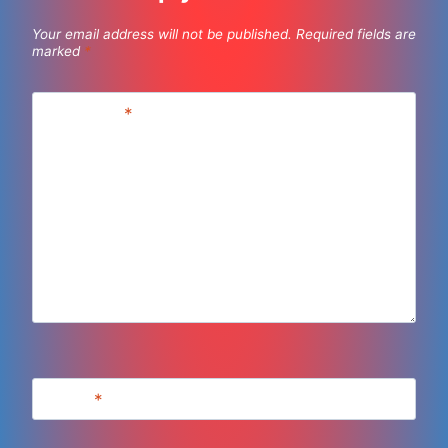
Your email address will not be published.
Required fields are
marked
*
Comment
*
Name
*