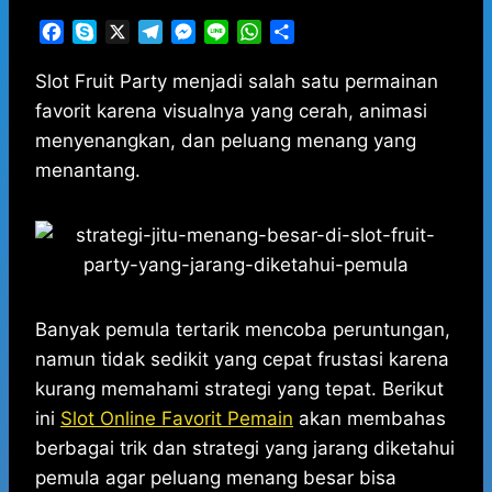
F
S
X
T
M
L
W
S
a
k
e
e
i
h
h
c
y
l
s
n
a
a
Slot Fruit Party menjadi salah satu permainan
e
p
e
s
e
t
r
favorit karena visualnya yang cerah, animasi
b
e
g
e
s
e
menyenangkan, dan peluang menang yang
o
r
n
A
menantang.
o
a
g
p
k
m
e
p
r
Banyak pemula tertarik mencoba peruntungan,
namun tidak sedikit yang cepat frustasi karena
kurang memahami strategi yang tepat. Berikut
ini
Slot Online Favorit Pemain
akan membahas
berbagai trik dan strategi yang jarang diketahui
pemula agar peluang menang besar bisa