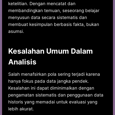
ketelitian. Dengan mencatat dan
membandingkan temuan, seseorang belajar
menyusun data secara sistematis dan
membuat kesimpulan berbasis fakta, bukan
asumsi.
Kesalahan Umum Dalam
Analisis
Salah menafsirkan pola sering terjadi karena
hanya fokus pada data jangka pendek.
Kesalahan ini dapat diminimalkan dengan
pengamatan sistematis dan penggunaan data
historis yang memadai untuk evaluasi yang
lebih akurat.