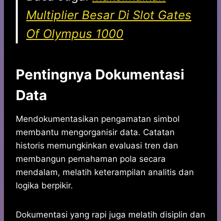
Multiplier Besar Di Slot Gates
Of Olympus 1000
Pentingnya Dokumentasi
Data
Mendokumentasikan pengamatan simbol
membantu mengorganisir data. Catatan
historis memungkinkan evaluasi tren dan
membangun pemahaman pola secara
mendalam, melatih keterampilan analitis dan
logika berpikir.
Dokumentasi yang rapi juga melatih disiplin dan