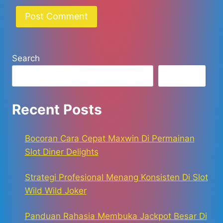
Search
Search
Recent Posts
Bocoran Cara Cepat Maxwin Di Permainan
Slot Diner Delights
Strategi Profesional Menang Konsisten Di Slot
Wild Wild Joker
Panduan Rahasia Membuka Jackpot Besar Di