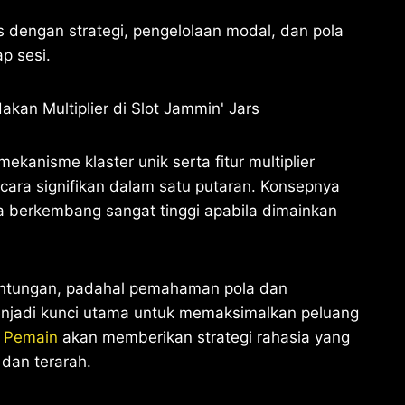
s dengan strategi, pengelolaan modal, dan pola
p sesi.
kanisme klaster unik serta fitur multiplier
ara signifikan dalam satu putaran. Konsepnya
a berkembang sangat tinggi apabila dimainkan
ntungan, padahal pemahaman pola dan
menjadi kunci utama untuk memaksimalkan peluang
t Pemain
akan memberikan strategi rahasia yang
dan terarah.