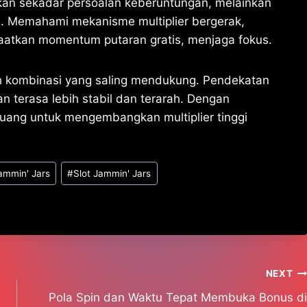
kan sekadar persoalan keberuntungan, melainkan
lin. Memahami mekanisme multiplier bergerak,
aatkan momentum putaran gratis, menjaga fokus.
ah kombinasi yang saling mendukung. Pendekatan
 terasa lebih stabil dan terarah. Dengan
eluang untuk mengembangkan multiplier tinggi
Jammin' Jars
#
Slot Jammin' Jars
NEXT
Pola Spin dan Waktu Tepat Membuka Bonus di