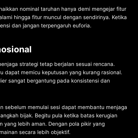
naikkan nominal taruhan hanya demi mengejar fitur
alami hingga fitur muncul dengan sendirinya. Ketika
tensi dan jangan terpengaruh euforia.
osional
jaga strategi tetap berjalan sesuai rencana.
ru dapat memicu keputusan yang kurang rasional.
ier sangat bergantung pada konsistensi dan
ain sebelum memulai sesi dapat membantu menjaga
 langkah bijak. Begitu pula ketika batas kerugian
n yang lebih aman. Dengan pola pikir yang
ainan secara lebih objektif.