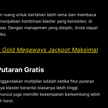
n ruang untuk bertahan lebih lama dan membaca
nunjukkan kombinasi klaster yang konsisten, di
besar. Dengan manajemen yang disiplin, Anda dapat
iko.
t Gold Megaways Jackpot Maksimal
taran Gratis
ggandakan multiplier adalah ketika fitur putaran
nya klaster berantai biasanya lebih tinggi
 muncul juga memiliki kesempatan berkembang lebih
t-turut.