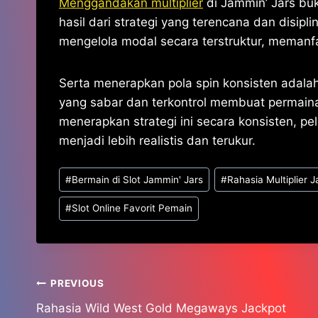
Menggandakan multiplier
di Jammin’ Jars bu
hasil dari strategi yang terencana dan disip
mengelola modal secara terstruktur, memanf
Serta menerapkan pola spin konsisten adal
yang sabar dan terkontrol membuat permainan
menerapkan strategi ini secara konsisten, p
menjadi lebih realistis dan terukur.
Post
#
Bermain di Slot Jammin' Jars
#
Rahasia Multiplier 
Tags:
#
Slot Online Favorit Pemain
Post
PREVIOUS
Rahasia Wild West Gold Megaways Jackpot
navigation