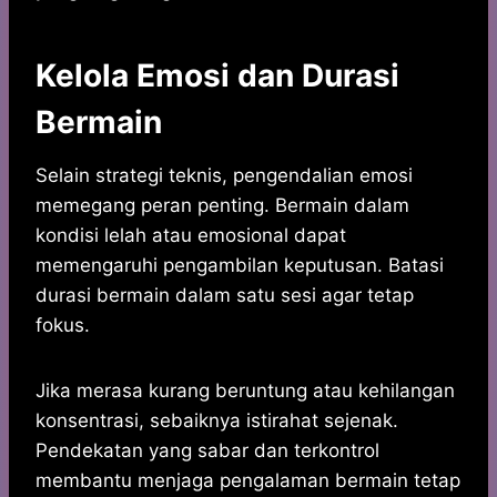
Kelola Emosi dan Durasi
Bermain
Selain strategi teknis, pengendalian emosi
memegang peran penting. Bermain dalam
kondisi lelah atau emosional dapat
memengaruhi pengambilan keputusan. Batasi
durasi bermain dalam satu sesi agar tetap
fokus.
Jika merasa kurang beruntung atau kehilangan
konsentrasi, sebaiknya istirahat sejenak.
Pendekatan yang sabar dan terkontrol
membantu menjaga pengalaman bermain tetap