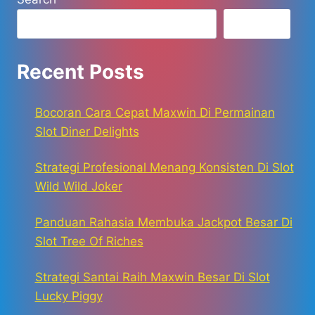
Search
Recent Posts
Bocoran Cara Cepat Maxwin Di Permainan
Slot Diner Delights
Strategi Profesional Menang Konsisten Di Slot
Wild Wild Joker
Panduan Rahasia Membuka Jackpot Besar Di
Slot Tree Of Riches
Strategi Santai Raih Maxwin Besar Di Slot
Lucky Piggy