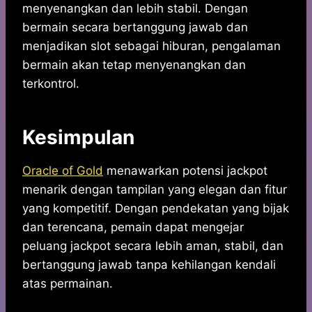
menyenangkan dan lebih stabil. Dengan
bermain secara bertanggung jawab dan
menjadikan slot sebagai hiburan, pengalaman
bermain akan tetap menyenangkan dan
terkontrol.
Kesimpulan
Oracle of Gold
menawarkan potensi jackpot
menarik dengan tampilan yang elegan dan fitur
yang kompetitif. Dengan pendekatan yang bijak
dan terencana, pemain dapat mengejar
peluang jackpot secara lebih aman, stabil, dan
bertanggung jawab tanpa kehilangan kendali
atas permainan.