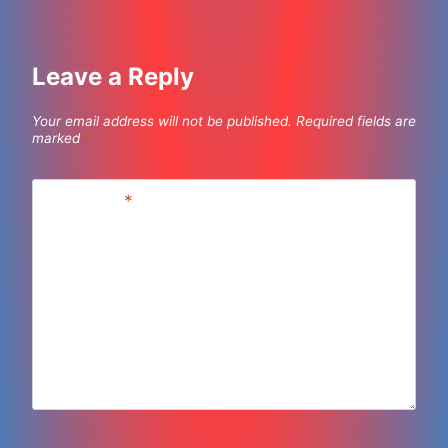
Leave a Reply
Your email address will not be published.
Required fields are
marked
*
Comment
*